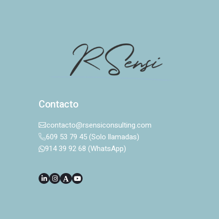
Contacto
contacto@rsensiconsulting.com
609 53 79 45 (Solo llamadas)
914 39 92 68 (WhatsApp)