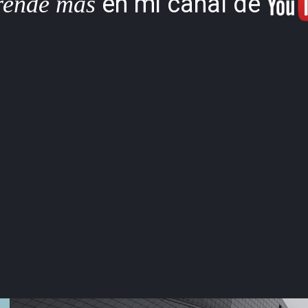
en mi canal de
rende más